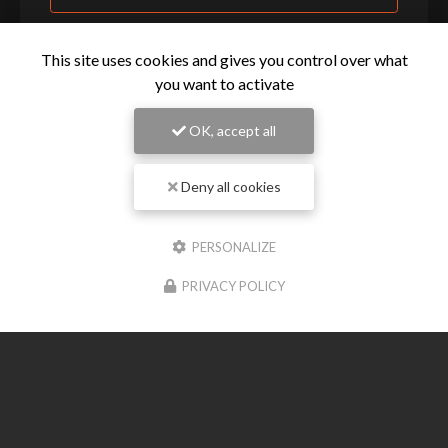
This site uses cookies and gives you control over what
you want to activate
OK, accept all
Deny all cookies
PERSONALIZE
Entreprise de terrassement à Meschers-sur-Gironde
PRIVACY POLICY
24 rue Du Medoc
7120 BOUTENAC-TOUVENT
06 23 11 50 74
Suivez-moi sur les réseaux sociaux