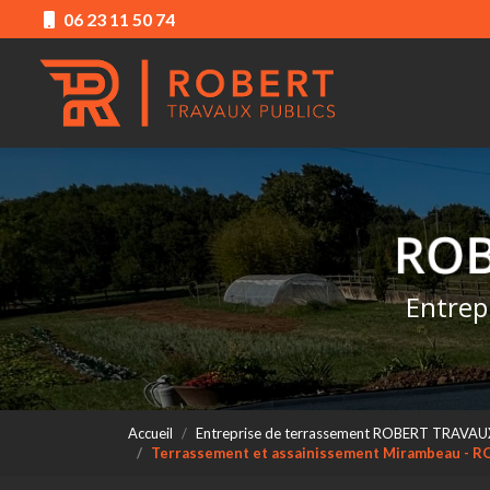
Aller
06 23 11 50 74
au
Navigation princ
contenu
principal
Entrep
Accueil
Entreprise de terrassement ROBERT TRAVAU
Terrassement et assainissement Mirambeau -