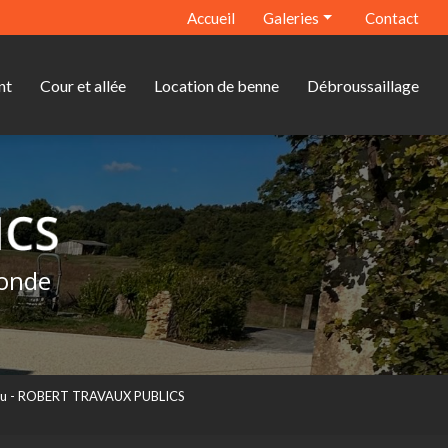
econdaire
Accueil
Galeries
Contact
Terrassement
nt
Cour et allée
Location de benne
Débroussaillage
Assainissement
Cour et allée
Location de benne
Débroussaillage
ronde
eau - ROBERT TRAVAUX PUBLICS