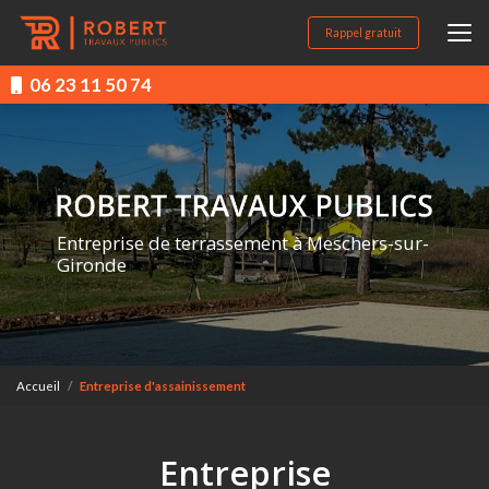
Aller
au
Rappel gratuit
contenu
principal
06 23 11 50 74
Entreprise de terrassement à Meschers-sur-
Gironde
Accueil
Entreprise d'assainissement
Entreprise