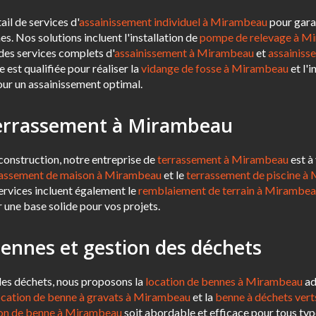
il de services d'
assainissement individuel à Mirambeau
pour garan
es. Nos solutions incluent l'installation de
pompe de relevage à M
 des services complets d'
assainissement à Mirambeau
et
assainisse
e est qualifiée pour réaliser la
vidange de fosse à Mirambeau
et l'i
ur un assainissement optimal.
terrassement à Mirambeau
construction, notre entreprise de
terrassement à Mirambeau
est à
rassement de maison à Mirambeau
et le
terrassement de piscine à
ervices incluent également le
remblaiement de terrain à Mirambe
 une base solide pour vos projets.
bennes et gestion des déchets
 des déchets, nous proposons la
location de bennes à Mirambeau
ad
ocation de benne à gravats à Mirambeau
et la
benne à déchets ver
ion de benne à Mirambeau
soit abordable et efficace pour tous type