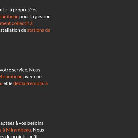
tir la propreté et
irambeau
pour la gestion
ment collectif à
nstallation de
stations de
 votre service. Nous
 Mirambeau
avec une
au
et le
déblai/remblai à
aptées à vos besoins.
ts à Mirambeau
. Nous
s de projets, qu'il