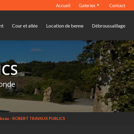
econdaire
Accueil
Galeries
Contact
Terrassement
nt
Cour et allée
Location de benne
Débroussaillage
Assainissement
Cour et allée
Location de benne
Débroussaillage
ronde
ambeau - ROBERT TRAVAUX PUBLICS