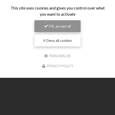
This site uses cookies and gives you control over what
you want to activate
OK, accept all
Deny all cookies
PERSONALIZE
Entreprise de terrassement à Meschers-sur-Gironde
PRIVACY POLICY
24 rue Du Medoc
7120 BOUTENAC-TOUVENT
06 23 11 50 74
Suivez-moi sur les réseaux sociaux