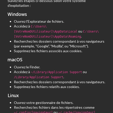
Suivez les étapes ci-dessous selon votre système
d'exploitation :
Windows
Ouvrez l'Explorateur de fichiers.
Accédez à
C:\Users\
ou
[VotreNomDUtilisateur]\AppData\Local
C:\Users\
.
[VotreNomDUtilisateur]\AppData\Roaming
Recherchez les dossiers correspondant à vos navigateurs
(par exemple, "Google", "Mozilla", ou "Microsoft").
Supprimez les fichiers associés aux cookies.
macOS
Ouvrez le Finder.
Accédez à
ou
~/Library/Application Support
.
/Library/Application Support
Recherchez les dossiers correspondant à vos navigateurs.
Supprimez les fichiers relatifs aux cookies.
Linux
Ouvrez votre gestionnaire de fichiers.
Recherchez les fichiers dans les répertoires comme
ou
.
~/.config/[navigateur]
~/.cache/[navigateur]