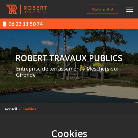
Aller
au
Rappel gratuit
contenu
principal
06 23 11 50 74
Entreprise de terrassement à Meschers-sur-
Gironde
Accueil
Cookies
Cookies