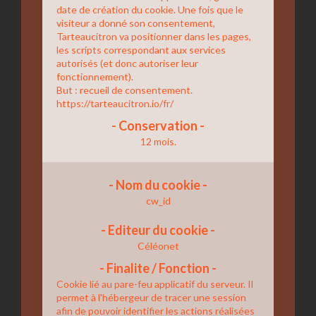
date de création du cookie.
Une fois que le
visiteur a donné son consentement,
Tarteaucitron va positionner dans les pages,
les scripts correspondant aux services
autorisés (et donc autoriser leur
fonctionnement).
But : recueil de consentement.
https://tarteaucitron.io/fr/
12 mois.
cw_id
Céléonet
Cookie lié au pare-feu applicatif du serveur.
Il
permet à l'hébergeur de tracer une session
afin de pouvoir identifier les actions réalisées