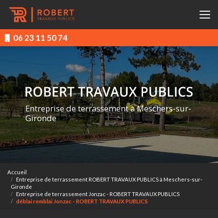
Aller
au
contenu
principal
06 23 11 50 74
Entreprise de terrassement à Meschers-sur-
Gironde
Accueil
Entreprise de terrassement ROBERT TRAVAUX PUBLICS à Meschers-sur-
Gironde
Entreprise de terrassement Jonzac - ROBERT TRAVAUX PUBLICS
déblai remblai Jonzac - ROBERT TRAVAUX PUBLICS