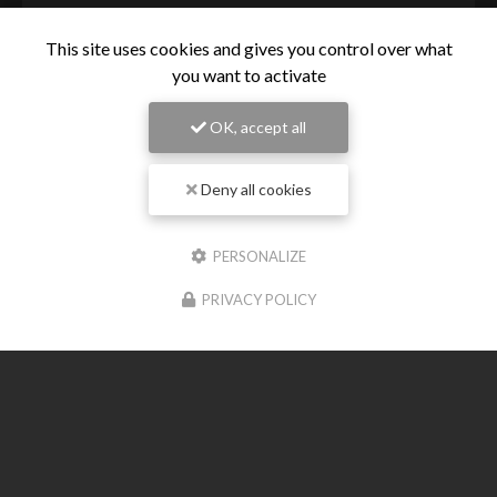
This site uses cookies and gives you control over what
you want to activate
OK, accept all
Deny all cookies
PERSONALIZE
Entreprise de terrassement à Meschers-sur-Gironde
PRIVACY POLICY
24 rue Du Medoc
7120 BOUTENAC-TOUVENT
06 23 11 50 74
Suivez-moi sur les réseaux sociaux