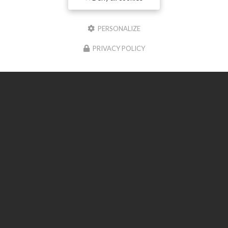
24 rue Du Medoc
7120 BOUTENAC-TOUVENT
PERSONALIZE
06 23 11 50 74
PRIVACY POLICY
Suivez-moi sur les réseaux sociaux
Envoyez un message
Prénom
Il reste
44
caractère(s)
Nom