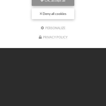
OK, accept all
Deny all cookies
Entreprise de terrassement à Meschers-sur-Gironde
24 rue Du Medoc
PERSONALIZE
7120 BOUTENAC-TOUVENT
PRIVACY POLICY
06 23 11 50 74
Suivez-moi sur les réseaux sociaux
Envoyez un message
Prénom