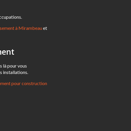
occupations.
ssement à Mirambeau
et
ment
s là pour vous
s installations.
ement pour construction