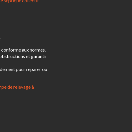
e septique collectif
:
et conforme aux normes.
 obstructions et garantir
idement pour réparer ou
pe de relevage à