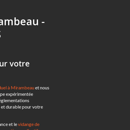
rambeau -
S
ur votre
iduel à Mirambeau
et nous
ipe expérimentée
réglementations
et durable pour votre
ance et le
vidange de