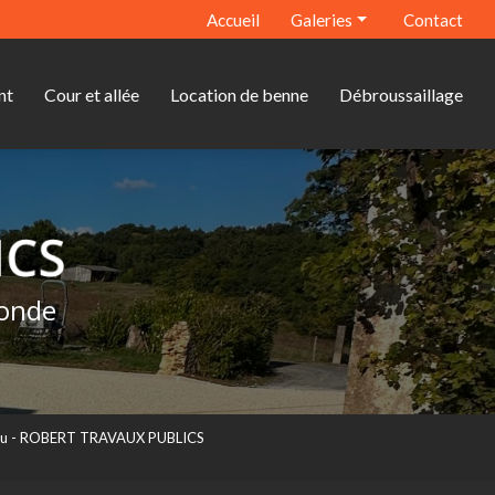
econdaire
Accueil
Galeries
Contact
Terrassement
nt
Cour et allée
Location de benne
Débroussaillage
Assainissement
Cour et allée
Location de benne
Débroussaillage
ronde
eau - ROBERT TRAVAUX PUBLICS