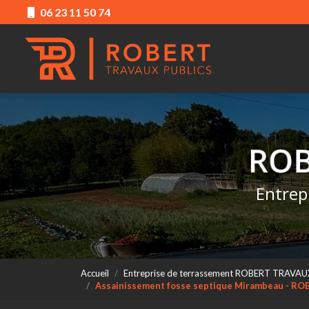
Aller
06 23 11 50 74
au
Navigation princ
contenu
principal
Entrep
Accueil
Entreprise de terrassement ROBERT TRAVAU
Assainissement fosse septique Mirambeau - R