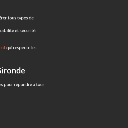
érer tous types de
abilité et sécurité.
ent
qui respecte les
Gironde
es pour répondre à tous