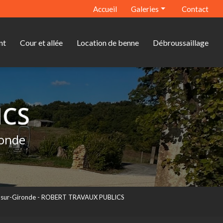
econdaire
Accueil
Galeries
Contact
Terrassement
nt
Cour et allée
Location de benne
Débroussaillage
Assainissement
Cour et allée
Location de benne
Débroussaillage
ronde
rs-sur-Gironde - ROBERT TRAVAUX PUBLICS