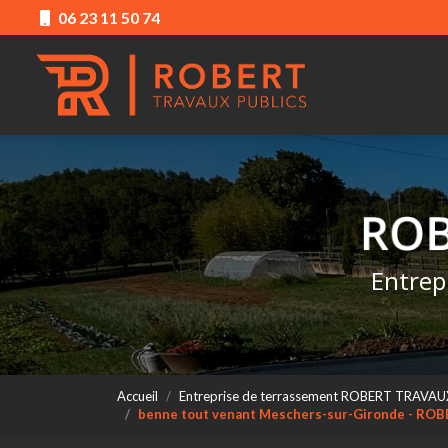
Aller
06 23 11 50 74
au
Navigation princ
contenu
principal
Entrep
Accueil
Entreprise de terrassement ROBERT TRAVAU
benne tout venant Meschers-sur-Gironde - R