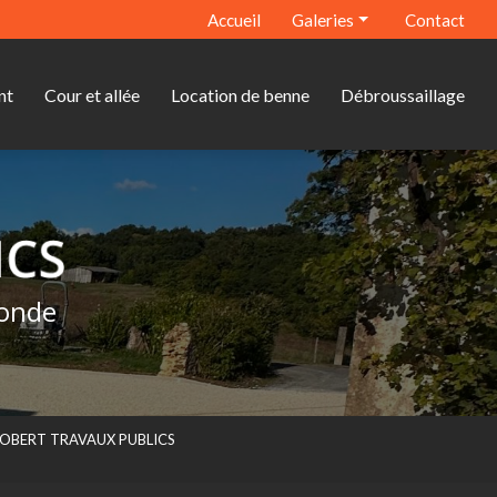
econdaire
Accueil
Galeries
Contact
Terrassement
nt
Cour et allée
Location de benne
Débroussaillage
Assainissement
Cour et allée
Location de benne
Débroussaillage
ronde
 - ROBERT TRAVAUX PUBLICS