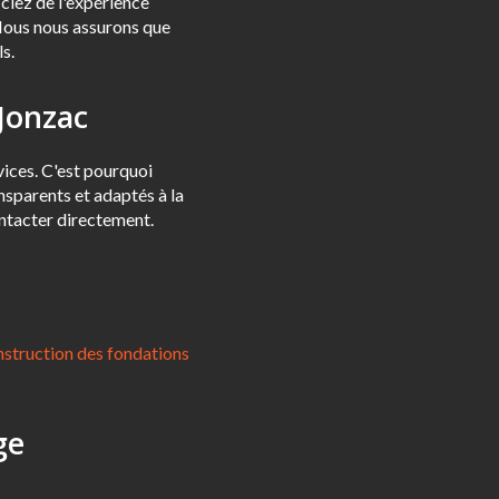
ciez de l'expérience
 Nous nous assurons que
ls.
 Jonzac
vices. C'est pourquoi
nsparents et adaptés à la
contacter directement.
struction des fondations
ge