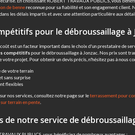
et sécurisé. En choisissant ROBERT TRAVAUX PUBLICS, vous bénéfi
tion de benne
reconnue pour sa fiabilité et son engagement client.
dans les délais impartis et avec une attention particulière aux détai
mpétitifs pour le débroussaillage à
ût est un facteur important dans le choix d'un prestataire de ser
fs compétitifs
pour le débroussaillage à Jonzac. Nos prix sont tra
de votre projet. Pour obtenir un devis précis, n'hésitez pas à nous 
 de votre terrain
et sans surprise
t flexibles
sur nos services, consultez notre page sur le
terrassement pour con
 sur terrain en pente
.
 de notre service de débroussailla
TRAVAUX PUBLICS, vous bénéficiez de nombreux avantages :