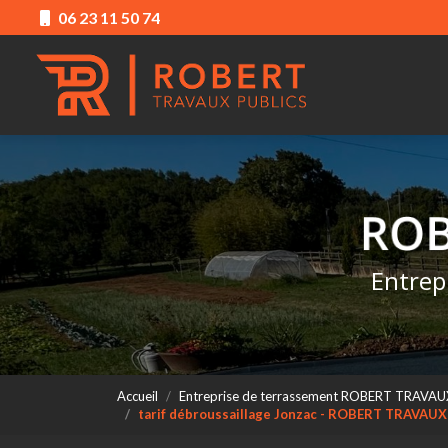
Aller
06 23 11 50 74
au
Navigation princ
contenu
principal
Entrep
Accueil
Entreprise de terrassement ROBERT TRAVAU
tarif débroussaillage Jonzac - ROBERT TRAVAU