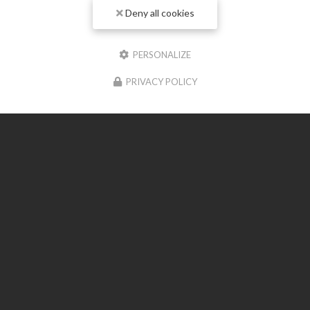
Deny all cookies
Entreprise de terrassement à Meschers-sur-Gironde
24 rue Du Medoc
7120 BOUTENAC-TOUVENT
PERSONALIZE
06 23 11 50 74
PRIVACY POLICY
Suivez-moi sur les réseaux sociaux
Envoyez un message
Prénom
Il reste
44
caractère(s)