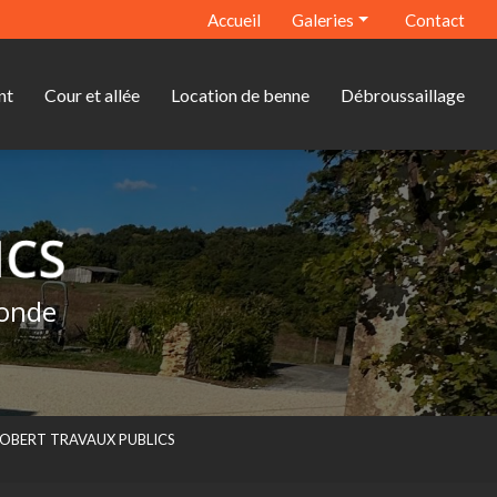
econdaire
Accueil
Galeries
Contact
Terrassement
nt
Cour et allée
Location de benne
Débroussaillage
Assainissement
Cour et allée
Location de benne
Débroussaillage
ronde
 - ROBERT TRAVAUX PUBLICS