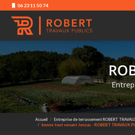
Aller
06 23 11 50 74
au
Navigation princ
contenu
principal
Entrep
Accueil
Entreprise de terrassement ROBERT TRAVAU
benne tout venant Jonzac - ROBERT TRAVAUX P